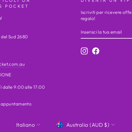
TICOLI DA
DIVENTA UN VIP
S POCKET
Iscriviti per ricevere offe
W
regalo!
INSERISCI
LA
s del Sud 2680
TUA
EMAIL
Instagram
Facebook
cket.com.au
ZIONE
ì dalle 9:00 alle 17:00
su appuntamento
LINGUA
VALUTA
Italiano
Australia (AUD $)