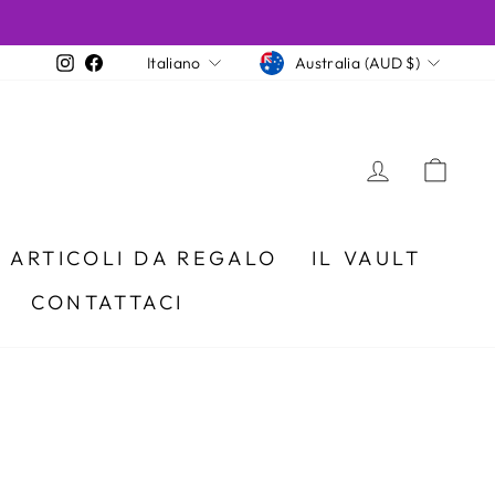
VALUTA
LINGUA
Instagram
Facebook
Australia (AUD $)
Italiano
LOGIN
CA
ARTICOLI DA REGALO
IL VAULT
CONTATTACI