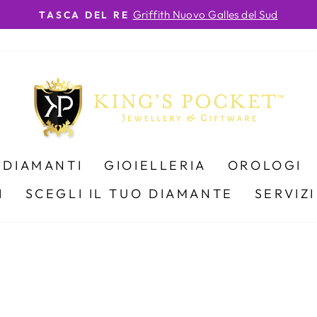
Griffith Nuovo Galles del Sud
TASCA DEL RE
Metti
in
pausa
la
presentazione
DIAMANTI
GIOIELLERIA
OROLOGI
I
SCEGLI IL TUO DIAMANTE
SERVIZI