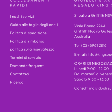
COLLEGAMENTI
GIOIELLI E AR
RAPIDI
REGALO KING'
Situato a Griffith NS
I nostri servizi
Guida alle taglie degli anelli
Viale Banna 224A
Griffith Nuovo Galle
Politica di spedizione
Australia
Politica di rimborso
Tel.
(02) 5961 2816
politica sulla riservatezza
E-mail:
info@kingspo
Termini di servizio
ORARI DI NEGOZIA
Domande frequenti
Lunedì 9:00 - 12:00
Contattaci
Dal martedì al venerd
Sabato 9:30 - 13:30
Ricerca
Consulti individuali 