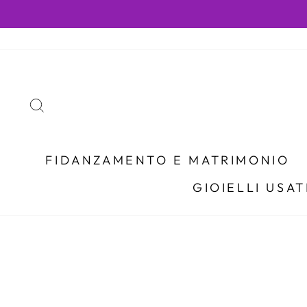
Vai
al
contenuto
RICERCA
FIDANZAMENTO E MATRIMONIO
GIOIELLI USAT